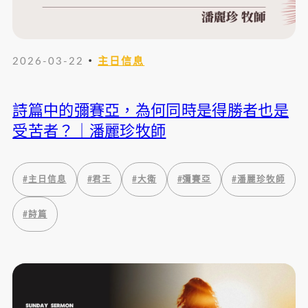
・
2026-03-22
主日信息
詩篇中的彌賽亞，為何同時是得勝者也是
受苦者？｜潘麗珍牧師
#
主日信息
#
君王
#
大衛
#
彌賽亞
#
潘麗珍牧師
#
詩篇