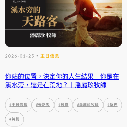
・
2026-01-25
主日信息
你站的位置，決定你的人生結果｜你是在
溪水旁，還是在荒地？｜潘麗珍牧師
#
主日信息
#
天路客
#
教導
#
潘麗珍牧師
#
聖經
#
詩篇