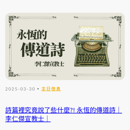
・
2025-03-30
主日信息
詩篇裡究竟說了些什麼?! 永恆的傳道詩｜
李仁傑宣教士｜