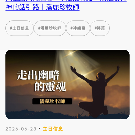
神的話引路｜潘麗珍牧師
#
主日信息
#
潘麗珍牧師
#
神話語
#
詩篇
・
2026-06-28
主日信息