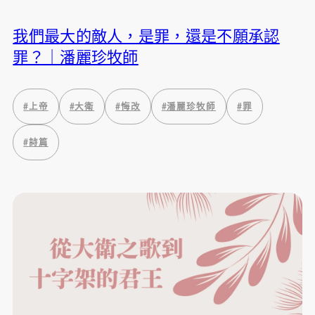
我們最大的敵人，是罪，還是不願承認
罪？｜潘麗珍牧師
#
上帝
#
大衛
#
悔改
#
潘麗珍牧師
#
罪
#
詩篇