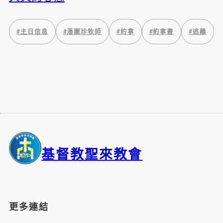
#
主日信息
#
潘麗珍牧師
#
約拿
#
約拿書
#
逃離
基督教聖來教會
更多連結