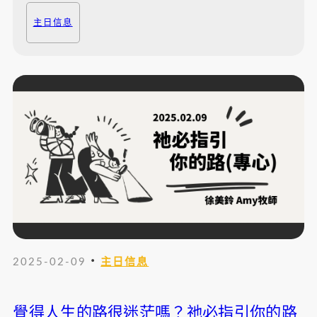
主日信息
・
2025-02-09
主日信息
覺得人生的路很迷茫嗎？祂必指引你的路