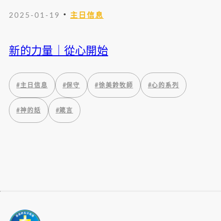
・
2025-01-19
主日信息
新的力量｜從心開始
#
主日信息
#
保守
#
徐美鈴牧師
#
心的系列
#
神的話
#
箴言