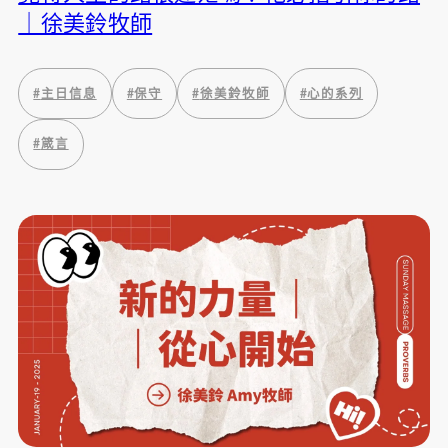
｜徐美鈴牧師
#
主日信息
#
保守
#
徐美鈴牧師
#
心的系列
#
箴言