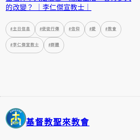
的改變？ ｜李仁傑宣教士｜
#
主日信息
#
使徒行傳
#
信仰
#
愛
#
教會
#
李仁傑宣教士
#
群體
基督教聖來教會