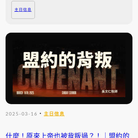
主日信息
・
2025-03-16
主日信息
什麼！原來上帝也被背叛過？！｜盟約的