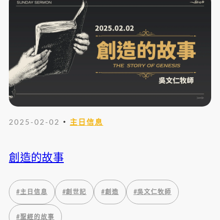
・
2025-02-02
主日信息
創造的故事
#
主日信息
#
創世記
#
創造
#
吳文仁牧師
#
聖經的故事