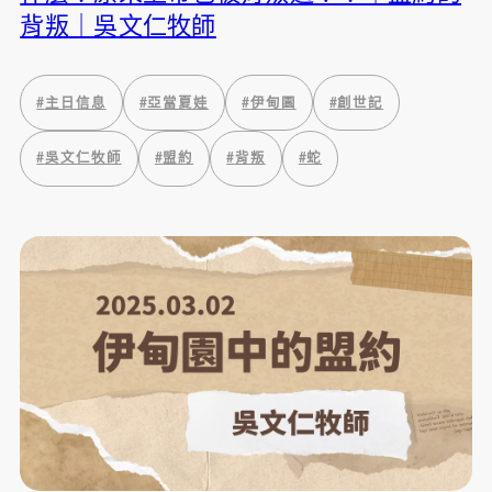
背叛｜吳文仁牧師
#
主日信息
#
亞當夏娃
#
伊甸園
#
創世記
#
吳文仁牧師
#
盟約
#
背叛
#
蛇