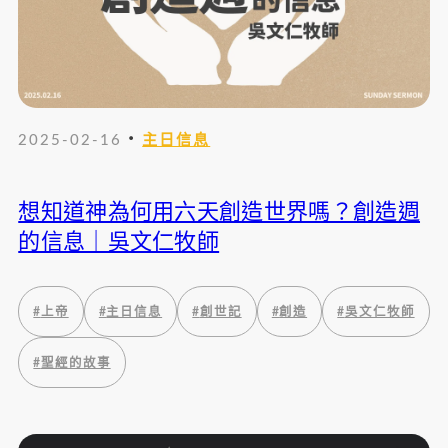
・
2025-02-16
主日信息
想知道神為何用六天創造世界嗎？創造週
的信息｜吳文仁牧師
#
上帝
#
主日信息
#
創世記
#
創造
#
吳文仁牧師
#
聖經的故事