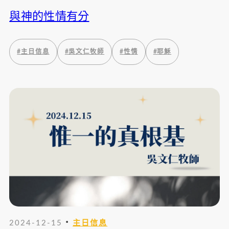
與神的性情有分
#
主日信息
#
吳文仁牧師
#
性情
#
耶穌
・
2024-12-15
主日信息