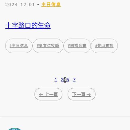
・
2024-12-01
主日信息
十字路口的生命
#
主日信息
#
吳文仁牧師
#
四福音書
#
登山寶訓
1
...
3
4
5
...
7
文
← 上一頁
下一頁 →
章
導