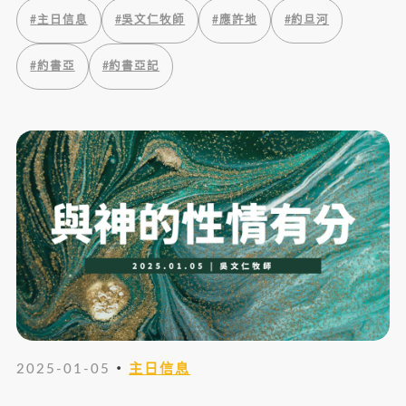
#
主日信息
#
吳文仁牧師
#
應許地
#
約旦河
#
約書亞
#
約書亞記
・
2025-01-05
主日信息