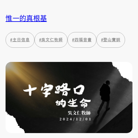
惟一的真根基
#
主日信息
#
吳文仁牧師
#
四福音書
#
登山寶訓