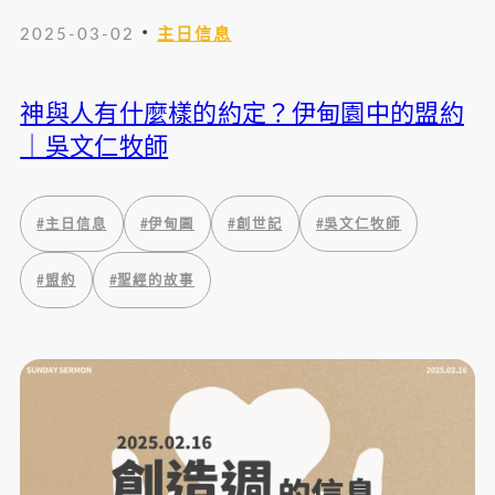
・
2025-03-02
主日信息
神與人有什麼樣的約定？伊甸園中的盟約
｜吳文仁牧師
#
主日信息
#
伊甸園
#
創世記
#
吳文仁牧師
#
盟約
#
聖經的故事