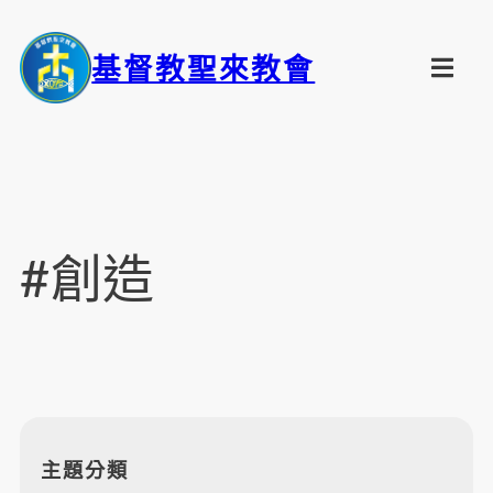
基督教聖來教會
#創造
主題分類