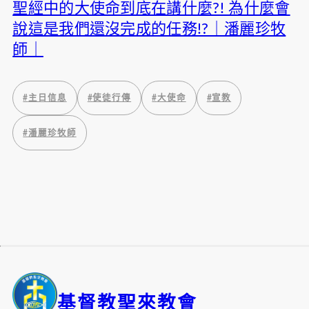
聖經中的大使命到底在講什麼?! 為什麼會
說這是我們還沒完成的任務!?｜潘麗珍牧
師｜
#
主日信息
#
使徒行傳
#
大使命
#
宣教
#
潘麗珍牧師
基督教聖來教會