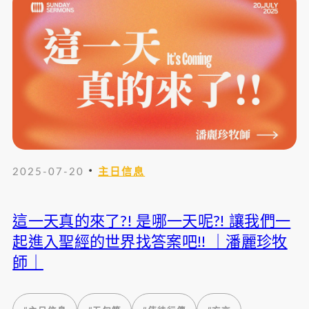
・
2025-07-20
主日信息
這一天真的來了?! 是哪一天呢?! 讓我們一
起進入聖經的世界找答案吧!! ｜潘麗珍牧
師｜