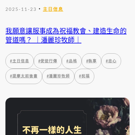
・
2025-11-23
主日信息
我願意讓服事成為祝福教會、建造生命的
管道嗎？ ｜潘麗珍牧師｜
#
主日信息
#
使徒行傳
#
品格
#
執事
#
忠心
#
提摩太前後書
#
潘麗珍牧師
#
祝福