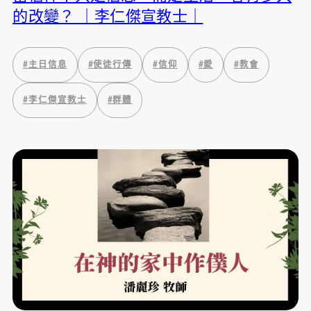
的改變？ ｜李仁傑宣教士｜
#
主日信息
#
使徒行傳
#
信仰
#
愛
#
教會
#
李仁傑宣教士
#
群體