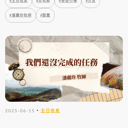
#
主日信息
#
五旬節
#
使徒行傳
#
方言
#
潘麗珍牧師
#
聖靈
・
2025-06-15
主日信息