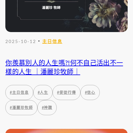
・
2025-10-12
主日信息
你羨慕別人的人生嗎?!何不自己活出不一
樣的人生 ｜潘麗珍牧師｜
#
主日信息
#
人生
#
使徒行傳
#
信心
#
潘麗珍牧師
#
神蹟