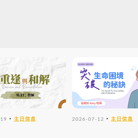
・
・
-19
主日信息
2026-07-12
主日信息