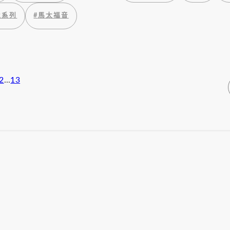
境系列
#
馬太福音
2
...
13
文
章
導
覽