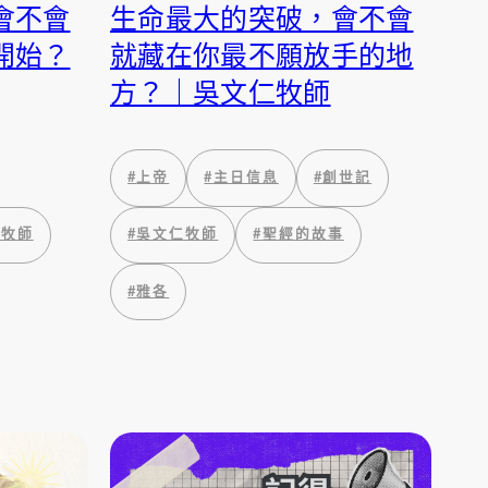
會不會
生命最大的突破，會不會
開始？
就藏在你最不願放手的地
方？｜吳文仁牧師
#
上帝
#
主日信息
#
創世記
鈴牧師
#
吳文仁牧師
#
聖經的故事
#
雅各