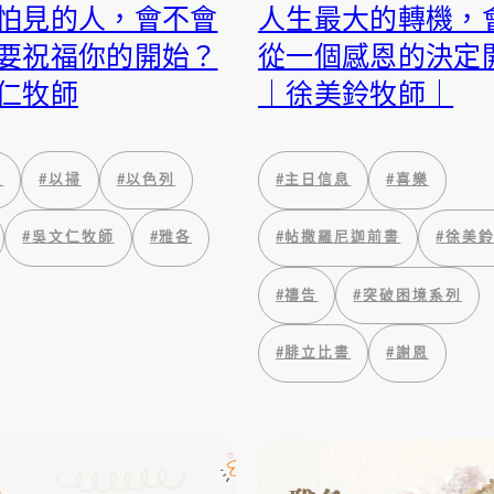
怕見的人，會不會
人生最大的轉機，
要祝福你的開始？
從一個感恩的決定
仁牧師
｜徐美鈴牧師｜
息
#
以掃
#
以色列
#
主日信息
#
喜樂
#
吳文仁牧師
#
雅各
#
帖撒羅尼迦前書
#
徐美
#
禱告
#
突破困境系列
#
腓立比書
#
謝恩