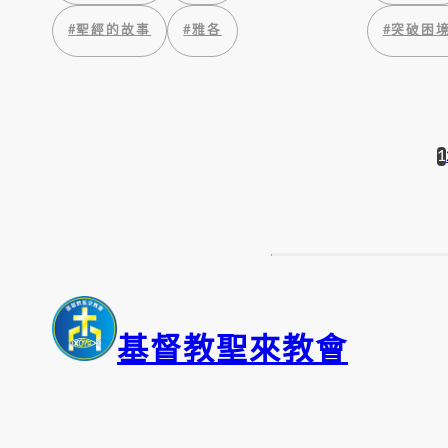
#
聖經的故事
#
雅各
#
突破困
1
基督教聖來教會