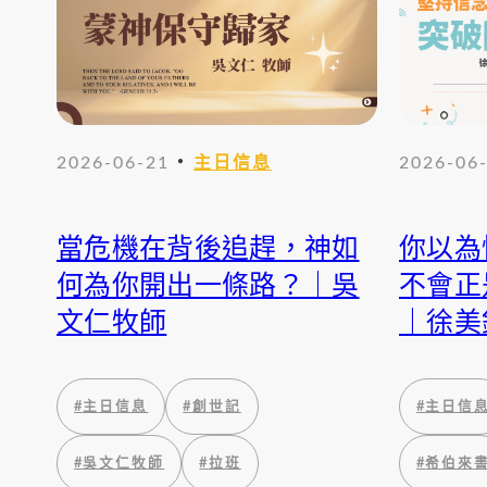
・
2026-06-21
主日信息
2026-06
當危機在背後追趕，神如
你以為
何為你開出一條路？｜吳
不會正
文仁牧師
｜徐美
#
主日信息
#
創世記
#
主日信
#
吳文仁牧師
#
拉班
#
希伯來