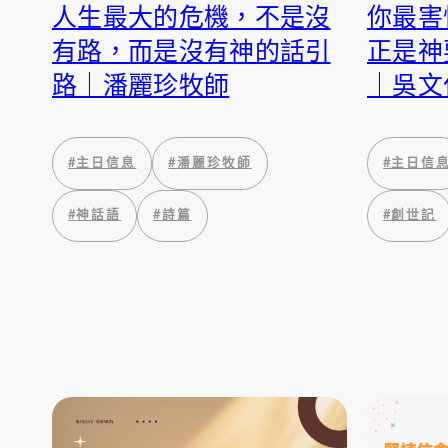
人生最大的危機，不是沒
你最害
有路，而是沒有神的話引
正是神
路｜潘麗珍牧師
｜吳文
#
主日信息
#
潘麗珍牧師
#
主日信
#
神話語
#
詩篇
#
創世記