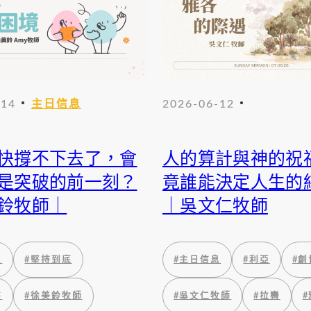
・
・
-14
主日信息
2026-06-12
快撐不下去了，會
人的算計與神的祝
是突破的前一刻？
竟誰能決定人生的
鈴牧師｜
｜吳文仁牧師
息
#
堅持到底
#
主日信息
#
利亞
#
創
書
#
徐美鈴牧師
#
吳文仁牧師
#
拉轡
#