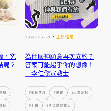
・
2026-05-31
主日信息
福，究
為什麼神願意再次立約？
結局？
答案可能超乎你的想像！
｜李仁傑宣教士
世記
#
主日信息
#
信實
#
出埃及記
雅各
#
十誡
#
李仁傑宣教士