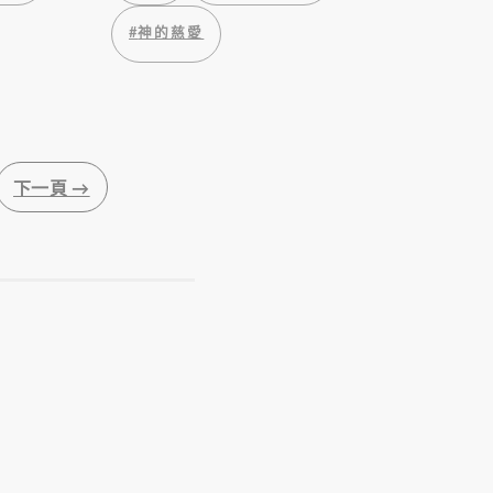
#
神的慈愛
下一頁 →