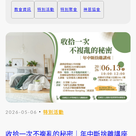
教會資訊
特別活動
特別聚會
神恩協會
・
2026-05-06
特別活動
收拾一次不複亂的秘密｜年中斷捨離講座