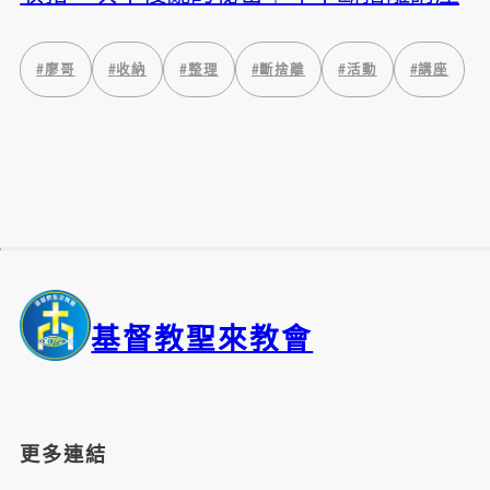
#
廖哥
#
收納
#
整理
#
斷捨離
#
活動
#
講座
基督教聖來教會
更多連結