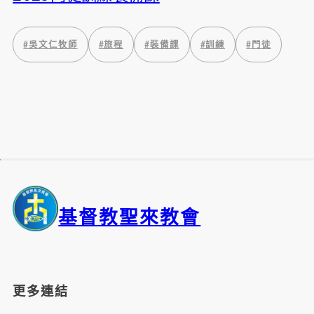
#
吳文仁牧師
#
旅程
#
裝備課
#
訓練
#
門徒
基督教聖來教會
更多連結