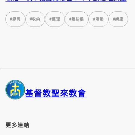
#
廖哥
#
收納
#
整理
#
斷捨離
#
活動
#
講座
基督教聖來教會
更多連結