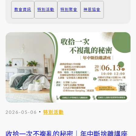
教會資訊
特別活動
特別聚會
神恩協會
・
2026-05-06
特別活動
收拾一次不複亂的秘密｜年中斷捨離講座