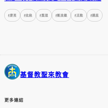
#
廖哥
#
收納
#
整理
#
斷捨離
#
活動
#
講座
基督教聖來教會
更多連結