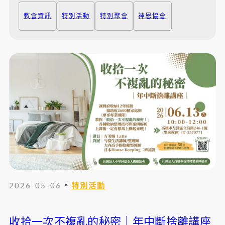
教會資訊
特別活動
特別聚會
神恩協會
・
2026-05-06
特別活動
收拾一次不複亂的秘密｜年中斷捨離講座