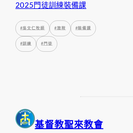
2025門徒訓練裝備課
#
吳文仁牧師
#
旅程
#
裝備課
#
訓練
#
門徒
基督教聖來教會