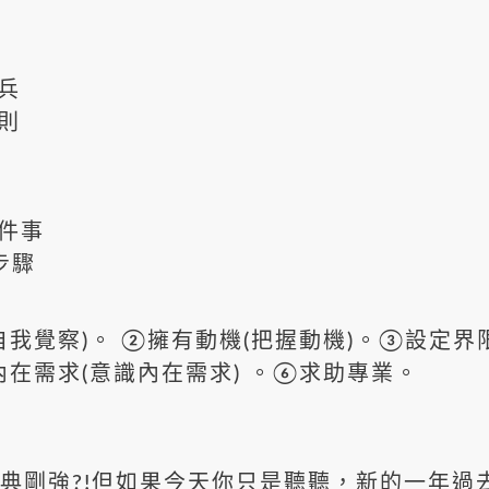
兵
則
件事
步驟
自我覺察)。 ②擁有動機(把握動機)。③設定界
內在需求(意識內在需求) 。⑥求助專業。
剛強?!但如果今天你只是聽聽，新的一年過