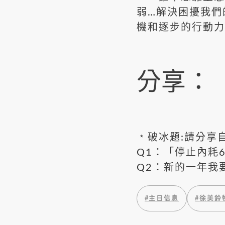
弱…解決困擾我們
機和逐步的行動力
分享：
﹡破冰題:請分享
Q1：「停止內耗
Q2：新的一年我
#
主日信息
#
徐美鈴