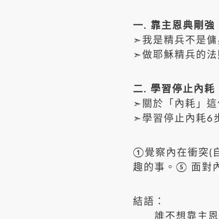
一. 靠主恩典剛強
➣我是精兵不是傭
➣做耶穌精兵的法
二. 學習停止內耗
➣關於「內耗」這
➣學習停止內耗6
①覺察內在衝突(
趣的事。⑤ 面對
結語：
誰不想靠主恩典