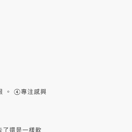
限 。 ④專注感興
去了還是一樣軟