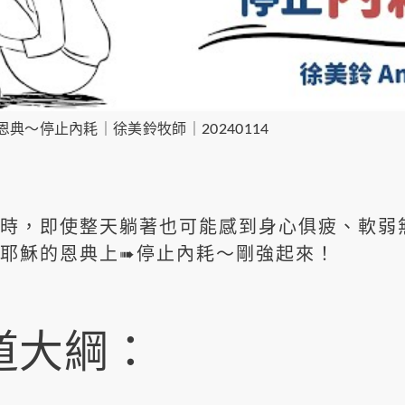
典～停止內耗｜徐美鈴牧師｜20240114
，即使整天躺著也可能感到身心俱疲、軟弱
耶穌的恩典上➠停止內耗～剛強起來！
道大綱：