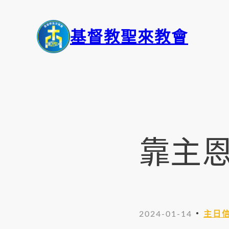
基督教聖來教會
靠主
・
2024-01-14
主日