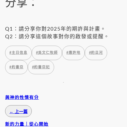
分享：
Q1：請分享你對2025年的期許與計畫。
Q2：請分享這個故事對你的啟發或提醒。
#
主日信息
#
吳文仁牧師
#
應許地
#
約旦河
#
約書亞
#
約書亞記
與神的性情有分
← 上一篇
新的力量｜從心開始