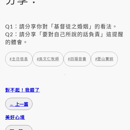
分享：
Q1：請分享你對「基督徒之婚姻」的看法。
Q2：請分享「要對自己所說的話負責」這提醒
的體會。
#
主日信息
#
吳文仁牧師
#
四福音書
#
登山寶訓
對不起！我錯了
← 上一篇
美好心境