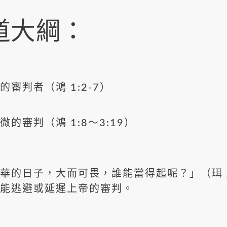
道大綱：
審判者（鴻 1:2-7）
的審判（鴻 1:8～3:19）
的日子，大而可畏，誰能當得起呢？」（珥
能逃避或延遲上帝的審判。