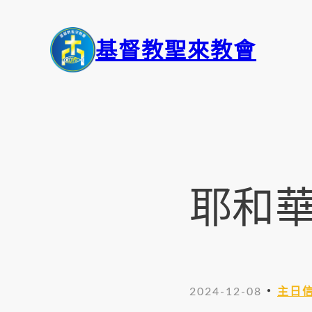
基督教聖來教會
耶和
・
2024-12-08
主日