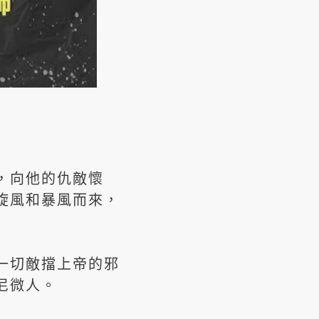
，向他的仇敵懷
旋風和暴風而來，
一切敵擋上帝的邪
尼微人。