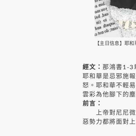
【主日信息】耶和華
經文：
那鴻書1-3
耶和華是忌邪施報
怒。耶和華不輕易
雲彩為他腳下的塵土
前言：
上帝對尼尼微的
惡勢力都將面對上