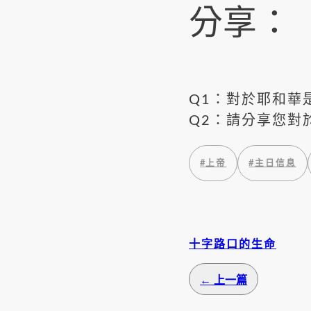
分享：
Q1：對於耶和華
Q2：請分享您對
#
上帝
#
主日信息
十字路口的生命
← 上一篇