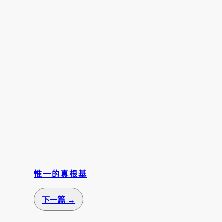
惟一的真根基
下一篇 →