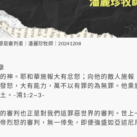
是審判者｜潘麗珍牧師｜20241208
章
的神。耶和華施報大有忿怒；向他的敵人施報
發怒，大有能力，萬不以有罪的為無罪。他乘
。-鴻1:2~3-
審判也正是對我們這罪惡世界的審判。世上
帝烈怒的審判，無一倖免，即便強盛如亞述尼