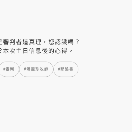
是審判者這真理，您認識嗎？
於本次主日信息後的心得。
#
審判
#
潘麗珍牧師
#
那鴻書