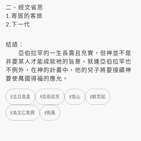
二、經文省思
1.寄居的客旅
2.下一代
結語：
亞伯拉罕的一生長壽且充實，但神並不是
非要某人才能成就祂的旨意，就連亞伯拉罕也
不例外，在神的計畫中，他的兒子將要接續神
要使萬國得福的應允。
#
主日信息
#
亞伯拉罕
#
信心
#
創世記
#
吳文仁牧師
#
祝福