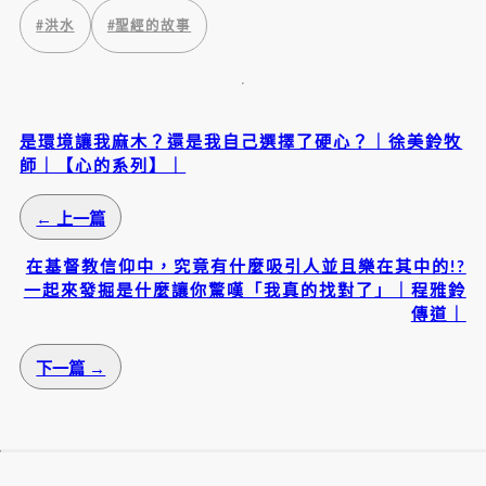
#
洪水
#
聖經的故事
是環境讓我麻木？還是我自己選擇了硬心？｜徐美鈴牧
師｜【心的系列】｜
← 上一篇
在基督教信仰中，究竟有什麼吸引人並且樂在其中的!?
一起來發掘是什麼讓你驚嘆「我真的找對了」｜程雅鈴
傳道｜
下一篇 →