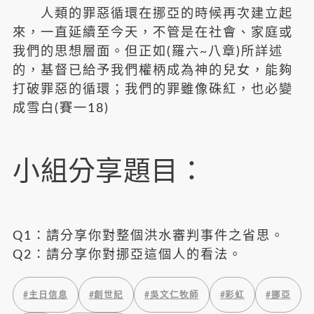
人類的罪惡循環在挪亞的時候再次建立起
來，一直延續至今天，不管是在社會、家庭或
我們的思想層面。但正如(羅六~八章)所詳述
的，基督已給予我們權柄成為神的兒女，能夠
打破罪惡的循環；我們的罪雖像硃紅，也必變
成雪白(賽一18)
小組分享題目：
Q1：請分享你對整個洪水審判事件之省思。
Q2：請分享你對挪亞這個人的看法。
#
主日信息
#
創世記
#
吳文仁牧師
#
彩虹
#
挪亞