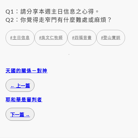
Q1：請分享本週主日信息之心得。
Q2：你覺得走窄門有什麼難處或麻煩？
#
主日信息
#
吳文仁牧師
#
四福音書
#
登山寶訓
天國的關係－對神
← 上一篇
耶和華是審判者
下一篇 →