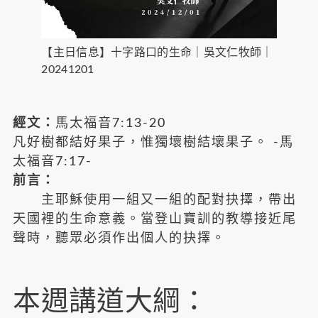
【主日信息】十字路口的生命｜吳文仁牧師｜
20241201
經文：
馬太福音7:13-20
凡好樹都結好果子，惟獨壞樹結壞果子。 -馬
太福音7:17-
前言：
主耶穌使用一組又一組的配對抉擇，帶出
天國裡的生命意義。當登山寶訓的教導接近尾
聲時，聽眾必須作出個人的抉擇。
本週講道大綱：