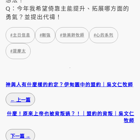
想法！
Q：今年我希望倚靠主能提升、拓展哪方面的
勇氣？並提出代禱！
#
主日信息
#
剛強
#
徐美鈴牧師
#
心的系列
#
提摩太
神與人有什麼樣的約定？伊甸園中的盟約｜吳文仁牧師
← 上一篇
什麼！原來上帝也被背叛過？！｜盟約的背叛｜吳文仁
牧師
下一篇 →