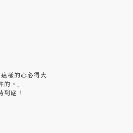
存這樣的心必得大
許的。」
持到底！