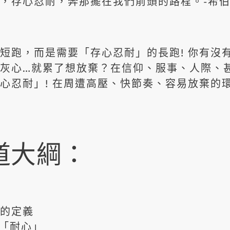
，存心忍耐，奔那擺在我們前頭的路程。-希伯來
跑，而是需要「存心忍耐」的長跑! 你有沒
灰心…就累了想放棄？在信仰、服事、人際、
心忍耐」! 在周遭高壓、快節奏、容易放棄的
道大綱：
的定義
「耐心」