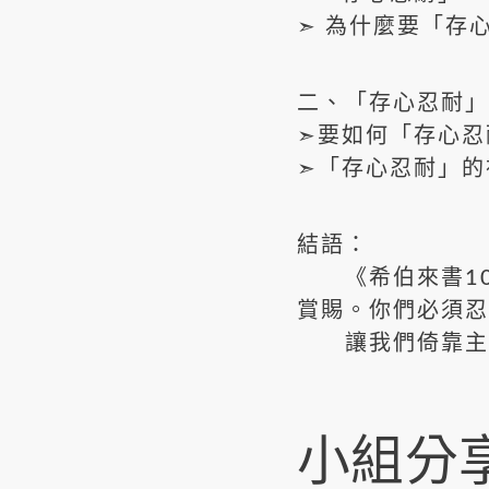
➣ 為什麼要「存
二、「存心忍耐」
➣要如何「存心忍
➣「存心忍耐」的
結語：
《希伯來書10:
賞賜。你們必須忍
讓我們倚靠主學
小組分