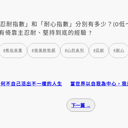
忍耐指數」和「耐心指數」分別有多少？(0低～
有倚靠主忍耐、堅持到底的經驗 ?
#
希伯來書
#
徐美鈴牧師
#
心的系列
#
忍耐
#
耐心
!何不自己活出不一樣的人生
當世界以自我為中心，我
下一篇 →