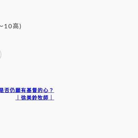
10高)
是否仍願有基督的心？
｜徐美鈴牧師｜