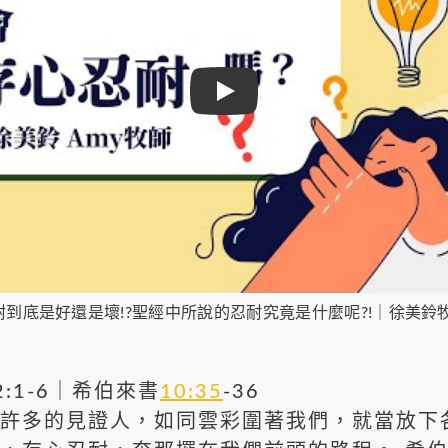
Play
耐到底是好還是壞!?聖經中所說的忍耐究竟是什麼呢?!｜徐美鈴
:1-6｜希伯來書
10:35
-36
許多的見證人，如同雲彩圍著我們，就當放下