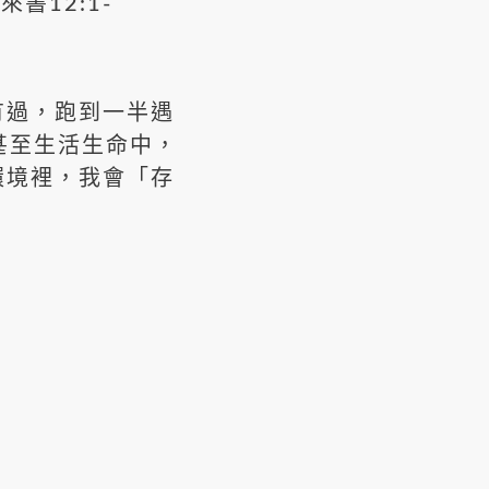
書12:1-
有過，跑到一半遇
甚至生活生命中，
環境裡，我會「存