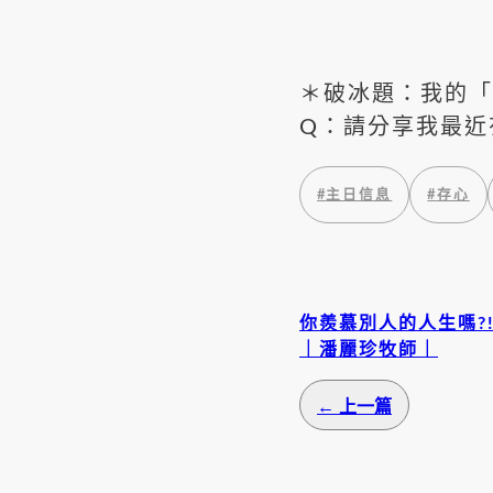
＊破冰題：我的「
Q：請分享我最近
#
主日信息
#
存心
你羨慕別人的人生嗎?
｜潘麗珍牧師｜
← 上一篇