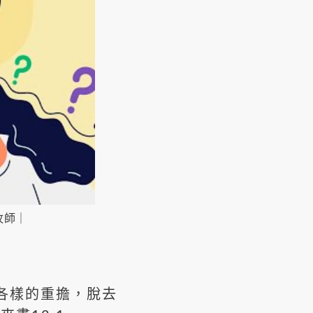
牧師｜
各樣的重擔，脫去