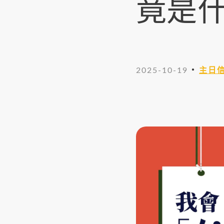
竟是什
・
2025-10-19
主日