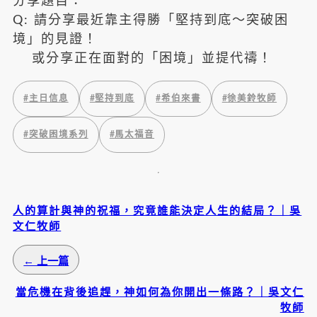
分享題目：
Q: 請分享最近靠主得勝「堅持到底～突破困
境」的見證！
或分享正在面對的「困境」並提代禱！
#
主日信息
#
堅持到底
#
希伯來書
#
徐美鈴牧師
#
突破困境系列
#
馬太福音
人的算計與神的祝福，究竟誰能決定人生的結局？｜吳
文仁牧師
← 上一篇
當危機在背後追趕，神如何為你開出一條路？｜吳文仁
牧師