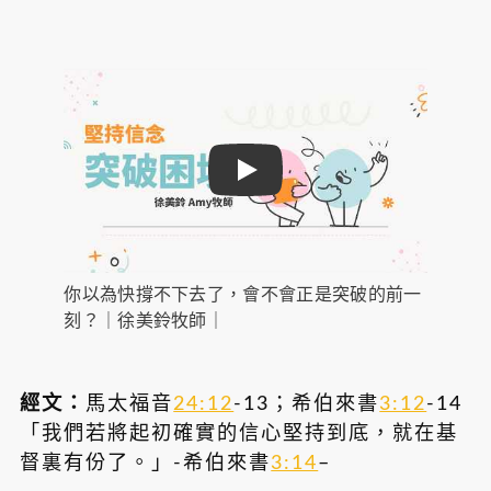
Play
你以為快撐不下去了，會不會正是突破的前一
刻？｜徐美鈴牧師｜
經文：
馬太福音
24:12
-13；希伯來書
3:12
-14
「我們若將起初確實的信心堅持到底，就在基
督裏有份了。」-希伯來書
3:14
–