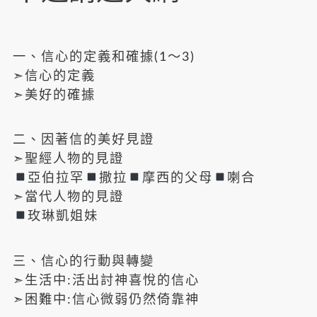
一、信心的定義和確據(1～3)
➣信心的定義
➣美好的確據
二、因著信的美好見證
➣聖經人物的見證
亞伯拉罕
撒拉
摩西的父母
喇合
➣當代人物的見證
玫琳凱姐妹
三、信心的行動與轉變
➣生活中:活出討神喜悅的信心
➣困難中:信心微弱仍然倚靠神