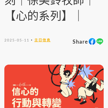
刻｜徐美鈴牧師｜
【心的系列】｜
・
2025-05-11
主日信息
Share