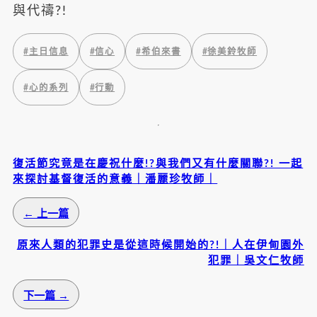
與代禱?!
#
主日信息
#
信心
#
希伯來書
#
徐美鈴牧師
#
心的系列
#
行動
復活節究竟是在慶祝什麼!?與我們又有什麼關聯?! 一起
來探討基督復活的意義｜潘麗珍牧師｜
← 上一篇
原來人類的犯罪史是從這時候開始的?!｜人在伊甸園外
犯罪｜吳文仁牧師
下一篇 →