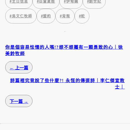
#
主日信息
#
亞當夏娃
#
伊甸園
#
創世記
#
吳文仁牧師
#
盟約
#
背叛
#
蛇
你是個容易怯懦的人嗎!?想不想攡有一顆勇敢的心｜徐
美鈴牧師
← 上一篇
詩篇裡究竟說了些什麼?! 永恆的傳道詩｜李仁傑宣教
士｜
下一篇 →