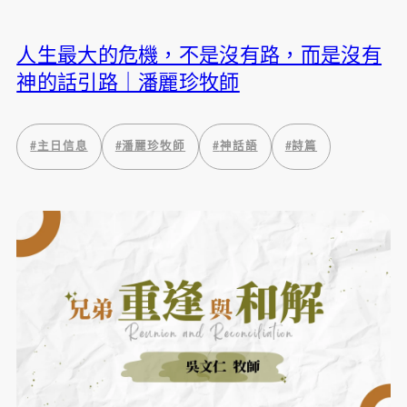
人生最大的危機，不是沒有路，而是沒有
神的話引路｜潘麗珍牧師
#
主日信息
#
潘麗珍牧師
#
神話語
#
詩篇