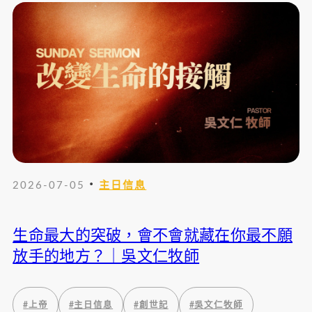
・
2026-07-05
主日信息
生命最大的突破，會不會就藏在你最不願
放手的地方？｜吳文仁牧師
#
上帝
#
主日信息
#
創世記
#
吳文仁牧師