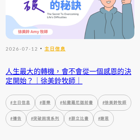
・
2026-07-12
主日信息
人生最大的轉機，會不會從一個感恩的決
定開始？｜徐美鈴牧師｜
#
主日信息
#
喜樂
#
帖撒羅尼迦前書
#
徐美鈴牧師
#
禱告
#
突破困境系列
#
腓立比書
#
謝恩