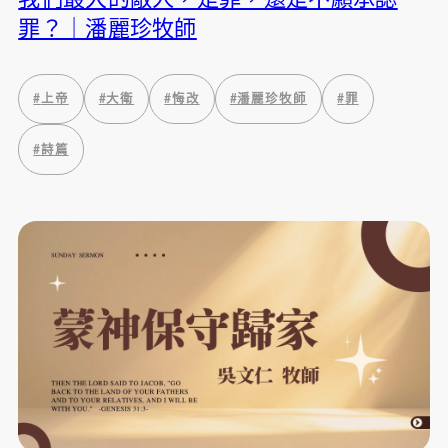
罪？｜潘麗珍牧師
#
上帝
#
大衛
#
悔改
#
潘麗珍牧師
#
罪
#
詩篇