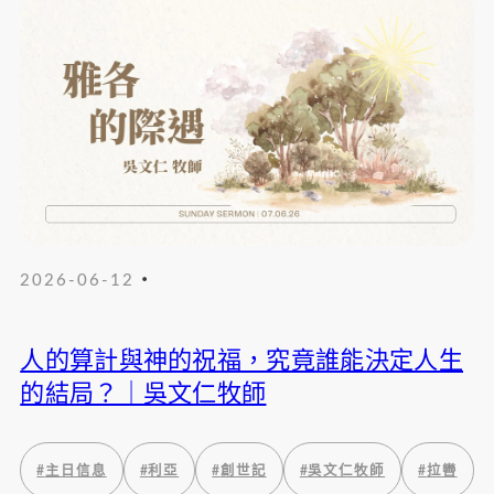
・
2026-06-12
人的算計與神的祝福，究竟誰能決定人生
的結局？｜吳文仁牧師
#
主日信息
#
利亞
#
創世記
#
吳文仁牧師
#
拉轡