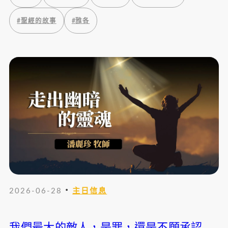
#
聖經的故事
#
雅各
・
2026-06-28
主日信息
我們最大的敵人，是罪，還是不願承認