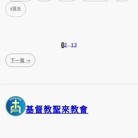
#
雅各
1
2
...
13
文
下一頁 →
章
導
覽
基督教聖來教會