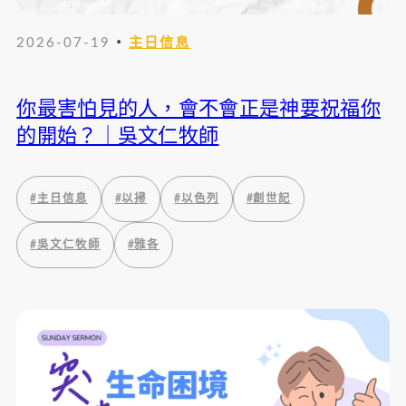
・
2026-07-19
主日信息
你最害怕見的人，會不會正是神要祝福你
的開始？｜吳文仁牧師
#
主日信息
#
以掃
#
以色列
#
創世記
#
吳文仁牧師
#
雅各