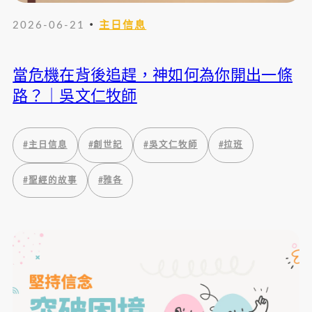
・
2026-06-21
主日信息
當危機在背後追趕，神如何為你開出一條
路？｜吳文仁牧師
#
主日信息
#
創世記
#
吳文仁牧師
#
拉班
#
聖經的故事
#
雅各