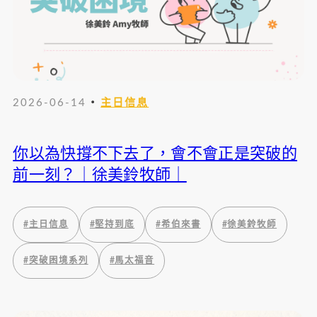
・
2026-06-14
主日信息
你以為快撐不下去了，會不會正是突破的
前一刻？｜徐美鈴牧師｜
#
主日信息
#
堅持到底
#
希伯來書
#
徐美鈴牧師
#
突破困境系列
#
馬太福音