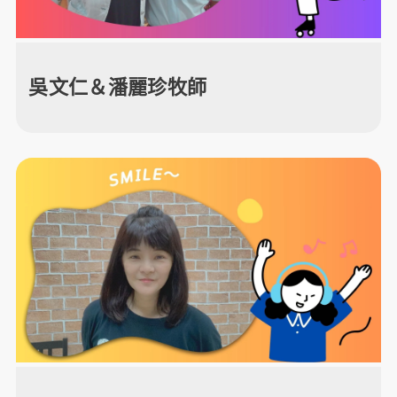
吳文仁＆潘麗珍牧師