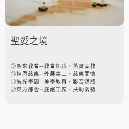
聖愛之境
◎聖來教會─教會拓殖、落實宣教
◎神恩慈惠─外展事工、慈惠關懷
◎航光學園─神學教育、影音媒體
◎東方鄰舍─庇護工廠、扶助弱勢